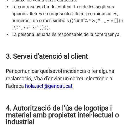
La contrasenya ha de contenir tres de les següents
opcions: lletres en majúscules, lletres en minúscules,
números i un o més símbols (@ # $ % ^ & ; * - _ + = [ ] { }
| \ : ' , ? / ` ~ " ( ) ; ).
La persona usuària és responsable de la contrasenya.
3. Servei d’atenció al client
Per comunicar qualsevol incidència o fer alguna
reclamació, s’ha d’enviar un correu electrònic a
l’adreça
hola.act@gencat.cat
4. Autorització de l’ús de logotips i
material amb propietat intel·lectual o
industrial