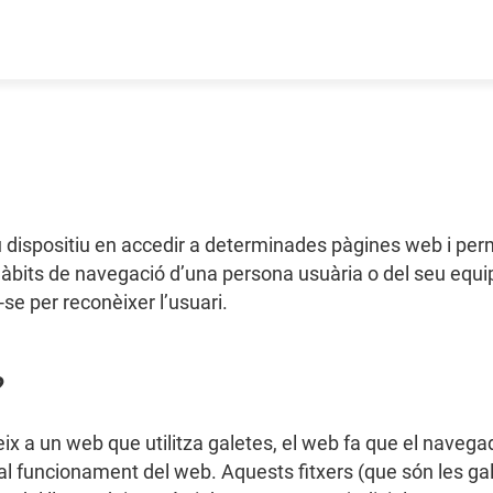
u dispositiu en accedir a determinades pàgines web i perm
its de navegació d’una persona usuària o del seu equip 
r-se per reconèixer l’usuari.
?
a un web que utilitza galetes, el web fa que el navegador
 al funcionament del web. Aquests fitxers (que són les ga