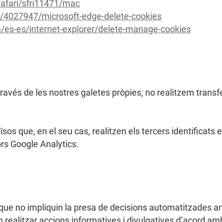
safari/sfri11471/mac
p/4027947/microsoft-edge-delete-cookies
/es-es/internet-explorer/delete-manage-cookies
ravés de les nostres galetes pròpies, no realitzem trans
ïsos que, en el seu cas, realitzen els tercers identificats
ors Google Analytics.
que no impliquin la presa de decisions automatitzades amb 
realitzar accions informatives i divulgatives d’acord amb 