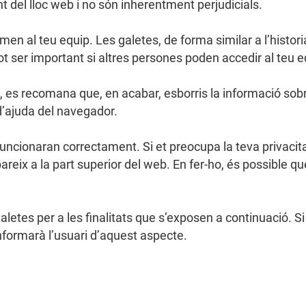
 del lloc web i no són inherentment perjudicials.
men al teu equip. Les galetes, de forma similar a l’histo
 pot ser important si altres persones poden accedir al teu 
t, es recomana que, en acabar, esborris la informació sob
 d’ajuda del navegador.
uncionaran correctament. Si et preocupa la teva privacit
areix a la part superior del web. En fer-ho, és possible q
letes per a les finalitats que s’exposen a continuació. Si
informarà l’usuari d’aquest aspecte.