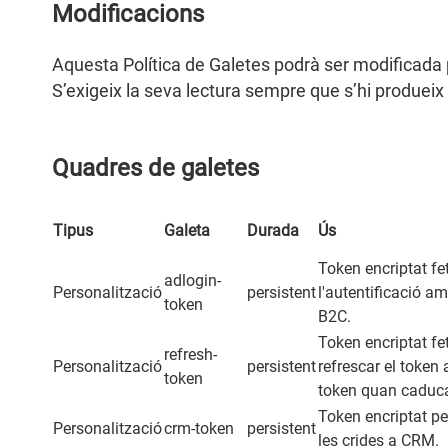
Modificacions
Aquesta Política de Galetes podrà ser modificada p
S’exigeix la seva lectura sempre que s’hi produeix
Quadres de galetes
Tipus
Galeta
Durada
Ús
Token encriptat fet
adlogin-
Personalització
persistent
l'autentificació a
token
B2C.
Token encriptat fet
refresh-
Personalització
persistent
refrescar el token 
token
token quan caduc
Token encriptat pe
Personalització
crm-token
persistent
les crides a CRM.