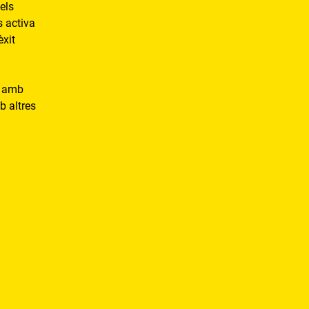
els
 activa
xit
r amb
b altres