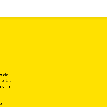
r als
ment, la
ng i la
 o